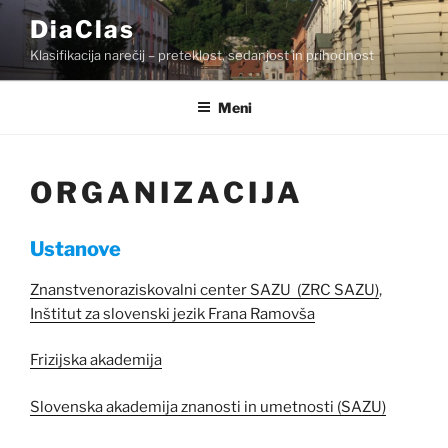
Skoči
DiaClas
na
Klasifikacija narečij – preteklost, sedanjost in prihodnost
vsebino
Meni
ORGANIZACIJA
Ustanove
Znanstvenoraziskovalni center SAZU (ZRC SAZU)
,
Inštitut za slovenski jezik Frana Ramovša
Frizijska akademija
Slovenska akademija znanosti in umetnosti (SAZU)