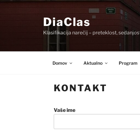
Skoči
na
DiaClas
vsebino
Klasifikacija narečij – preteklost, sedanjos
Domov
Aktualno
Program
KONTAKT
Vaše ime